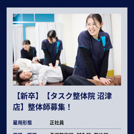
整体師▶月給 227,353円〜453,670円
給与内訳
・基本給 193,072～385,264円
・固定残業代 34,281円～68,406円（25時間）
ボーナス・賞与（業績に応じて年2回）
昇給 半年に1回査定
※給与は経験や能力により決定
※試用期間6ヶ月（期間中の条件変更なし）
※固定残業時間を超えた場合は超過分別途支給
【新卒】【タスク整体院 沼津
交通費規定支給
店】整体師募集！
各種手当あり
雇用形態
正社員