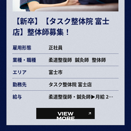
※試用期間6ヶ月（期間中の条件変更なし）
※固定残業時間を超えた場合は超過分別途支給
【新卒】【タスク整体院 富士
交通費規定支給
店】整体師募集！
各種手当あり
雇用形態
正社員
業種・職種
柔道整復師
鍼灸師
整体師
エリア
富士市
勤務先
タスク整体院 富士店
給与
柔道整復師・鍼灸師▶月給 237,353円〜463,670円
給与内訳
・基本給 193,072～385,264円
VIEW
・固定残業代 34,281円～68,406円（25時間）
MORE
・資格手当 10,000円