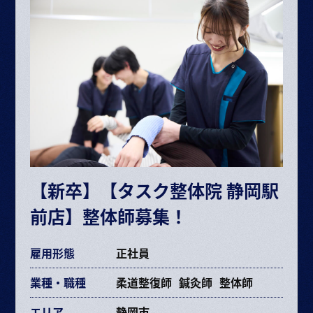
給与内訳
・基本給 193,072～385,264円
・固定残業代 34,281円～68,406円（25時間）
ボーナス・賞与（業績に応じて年2回）
昇給 半年に1回査定
※給与は経験や能力により決定
※試用期間6ヶ月（期間中の条件変更なし）
※固定残業時間を超えた場合は超過分別途支給
【新卒】【タスク整体院 静岡駅
交通費規定支給
前店】整体師募集！
各種手当あり
雇用形態
正社員
業種・職種
柔道整復師
鍼灸師
整体師
エリア
静岡市