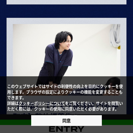
・資格手当 10,000円
整体師▶月給 227,353円〜453,670円
給与内訳
・基本給 193,072～385,264円
・固定残業代 34,281円～68,406円（25時間）
ボーナス・賞与（業績に応じて年2回）
昇給 半年に1回査定
※給与は経験や能力により決定
※試用期間6ヶ月（期間中の条件変更なし）
このウェブサイトではサイトの利便性の向上を目的にクッキーを使
用します。ブラウザの設定によりクッキーの機能を変更することも
※固定残業時間を超えた場合は超過分別途支給
できます。
【新卒】【タスク整体院 門前仲
詳細は
クッキーポリシーについて
をご覧ください。サイトを閲覧い
交通費規定支給
ただく際には、クッキーの使用に同意いただく必要があります。
町店】整体師募集！
各種手当あり
募集要項
同意
LINE登録
ENTRY
雇用形態
正社員