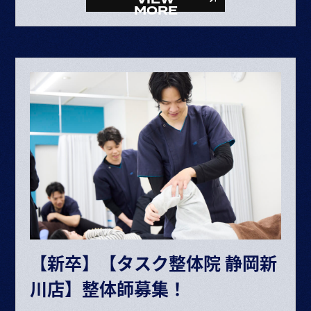
・固定残業代 34,281円～68,406円（25時間）
MORE
・資格手当 10,000円
整体師▶月給 227,353円〜453,670円
給与内訳
・基本給 193,072～385,264円
・固定残業代 34,281円～68,406円（25時間）
ボーナス・賞与（業績に応じて年2回）
昇給 半年に1回査定
※給与は経験や能力により決定
※試用期間6ヶ月（期間中の条件変更なし）
※固定残業時間を超えた場合は超過分別途支給
【新卒】【タスク整体院 静岡新
交通費規定支給
川店】整体師募集！
各種手当あり