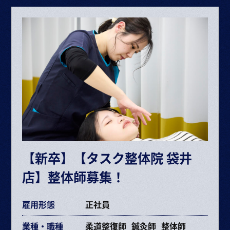
整体師▶月給 227,353円〜453,670円
給与内訳
・基本給 193,072～385,264円
・固定残業代 34,281円～68,406円（25時間）
ボーナス・賞与（業績に応じて年2回）
昇給 半年に1回査定
※給与は経験や能力により決定
※試用期間6ヶ月（期間中の条件変更なし）
※固定残業時間を超えた場合は超過分別途支給
【新卒】【タスク整体院 袋井
交通費規定支給
店】整体師募集！
各種手当あり
雇用形態
正社員
業種・職種
柔道整復師
鍼灸師
整体師