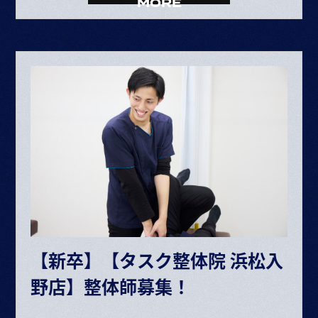
・固定残業代 34,281円～68,406円（25時間）
MORE
・資格手当 10,000円
整体師▶月給 227,353円〜453,670円
給与内訳
・基本給 193,072～385,264円
・固定残業代 34,281円～68,406円（25時間）
ボーナス・賞与（業績に応じて年2回）
昇給 半年に1回査定
※給与は経験や能力により決定
※試用期間6ヶ月（期間中の条件変更なし）
※固定残業時間を超えた場合は超過分別途支給
【新卒】【タスク整体院 浜松入
交通費規定支給
野店】整体師募集！
各種手当あり