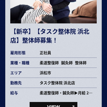
【新卒】【タスク整体院 浜北
店】整体師募集！
雇用形態
正社員
業種・職種
柔道整復師
鍼灸師
整体師
エリア
浜松市
勤務先
タスク整体院 浜北店
給与
柔道整復師・鍼灸師▶月給 237,353円〜463,670円
給与内訳
・基本給 193,072～385,264円
VIEW