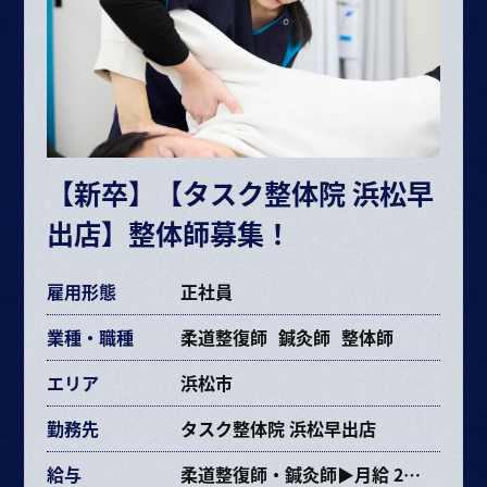
ボーナス・賞与（業績に応じて年2回）
昇給 半年に1回査定
※給与は経験や能力により決定
※試用期間6ヶ月（期間中の条件変更なし）
※固定残業時間を超えた場合は超過分別途支給
【新卒】【タスク整体院 浜松早
交通費規定支給
出店】整体師募集！
各種手当あり
雇用形態
正社員
業種・職種
柔道整復師
鍼灸師
整体師
エリア
浜松市
勤務先
タスク整体院 浜松早出店
給与
柔道整復師・鍼灸師▶月給 237,353円〜463,670円