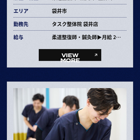
エリア
袋井市
勤務先
タスク整体院 袋井店
給与
柔道整復師・鍼灸師▶月給 237,353円〜463,670円
給与内訳
・基本給 193,072～385,264円
VIEW
・固定残業代 34,281円～68,406円（25時間）
MORE
・資格手当 10,000円
整体師▶月給 227,353円〜453,670円
給与内訳
・基本給 193,072～385,264円
・固定残業代 34,281円～68,406円（25時間）
ボーナス・賞与（業績に応じて年2回）
昇給 半年に1回査定
※給与は経験や能力により決定