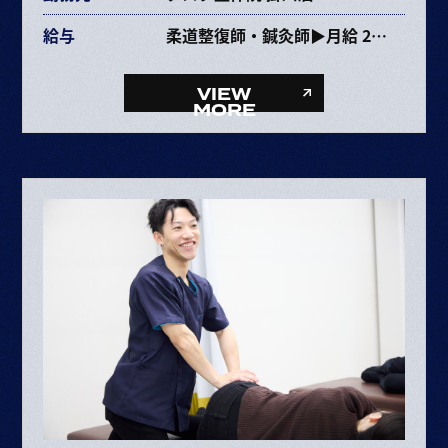
給与
柔道整復師・鍼灸師▶月給 237,353円〜463,670円
給与内訳
・基本給 193,072～385,264円
VIEW
・固定残業代 34,281円～68,406円（25時間）
MORE
・資格手当 10,000円
整体師▶月給 227,353円〜453,670円
給与内訳
・基本給 193,072～385,264円
・固定残業代 34,281円～68,406円（25時間）
ボーナス・賞与（業績に応じて年2回）
昇給 半年に1回査定
※給与は経験や能力により決定
※試用期間6ヶ月（期間中の条件変更なし）
※固定残業時間を超えた場合は超過分別途支給