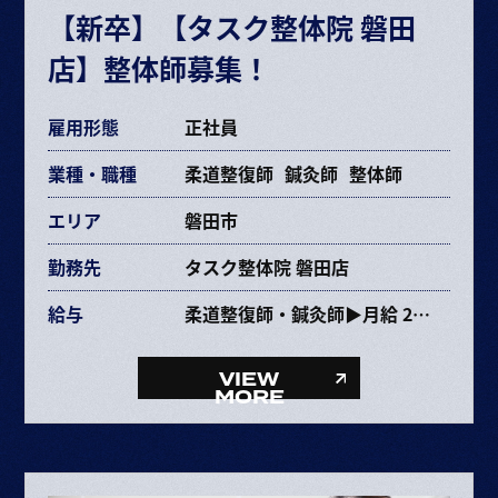
【新卒】【タスク整体院 磐田
交通費規定支給
店】整体師募集！
各種手当あり
雇用形態
正社員
業種・職種
柔道整復師
鍼灸師
整体師
エリア
磐田市
勤務先
タスク整体院 磐田店
給与
柔道整復師・鍼灸師▶月給 237,353円〜463,670円
給与内訳
・基本給 193,072～385,264円
VIEW
・固定残業代 34,281円～68,406円（25時間）
MORE
・資格手当 10,000円
整体師▶月給 227,353円〜453,670円