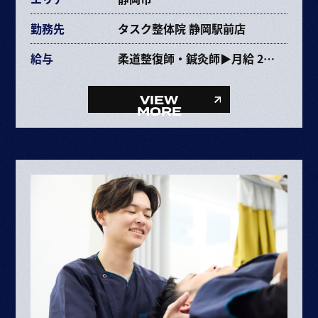
勤務先
タスク整体院 静岡駅前店
給与
柔道整復師・鍼灸師▶月給 237,353円〜463,670円
給与内訳
・基本給 193,072～385,264円
VIEW
・固定残業代 34,281円～68,406円（25時間）
MORE
・資格手当 10,000円
整体師▶月給 227,353円〜453,670円
給与内訳
・基本給 193,072～385,264円
・固定残業代 34,281円～68,406円（25時間）
ボーナス・賞与（業績に応じて年2回）
昇給 半年に1回査定
※給与は経験や能力により決定