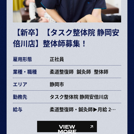
※試用期間6ヶ月（期間中の条件変更なし）
※固定残業時間を超えた場合は超過分別途支給
交通費規定支給
【新卒】【タスク整体院 静岡安
各種手当あり
倍川店】整体師募集！
雇用形態
正社員
業種・職種
柔道整復師
鍼灸師
整体師
エリア
静岡市
勤務先
タスク整体院 静岡安倍川店
給与
柔道整復師・鍼灸師▶月給 237,353円〜463,670円
給与内訳
・基本給 193,072～385,264円
VIEW
・固定残業代 34,281円～68,406円（25時間）
MORE