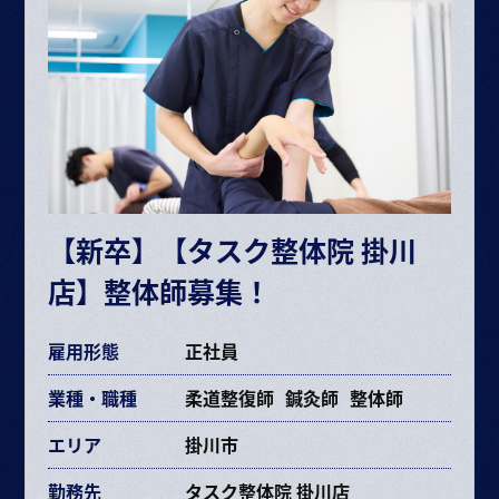
・固定残業代 34,281円～68,406円（25時間）
ボーナス・賞与（業績に応じて年2回）
昇給 半年に1回査定
※給与は経験や能力により決定
※試用期間6ヶ月（期間中の条件変更なし）
※固定残業時間を超えた場合は超過分別途支給
【新卒】【タスク整体院 掛川
交通費規定支給
店】整体師募集！
各種手当あり
雇用形態
正社員
業種・職種
柔道整復師
鍼灸師
整体師
エリア
掛川市
勤務先
タスク整体院 掛川店