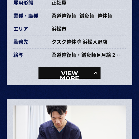
雇用形態
正社員
業種・職種
柔道整復師
鍼灸師
整体師
エリア
浜松市
勤務先
タスク整体院 浜松入野店
給与
柔道整復師・鍼灸師▶月給 237,353円〜463,670円
給与内訳
・基本給 193,072～385,264円
VIEW
・固定残業代 34,281円～68,406円（25時間）
MORE
・資格手当 10,000円
整体師▶月給 227,353円〜453,670円
給与内訳
・基本給 193,072～385,264円
・固定残業代 34,281円～68,406円（25時間）