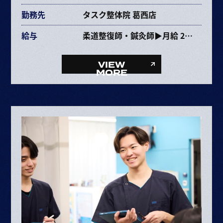
勤務先
タスク整体院 葛西店
給与
柔道整復師・鍼灸師▶月給 264,089円〜463,670円
給与内訳
・基本給 215,776～385,264円
VIEW
・固定残業代 38,313円～68,406円（25時間）
MORE
・資格手当 10,000円
整体師▶月給 254,089円〜453,670円
給与内訳
・基本給 215,776～385,264円
・固定残業代 38,313円～68,406円（25時間）
ボーナス・賞与（業績に応じて年2回）
昇給　半年に1回査定

※給与は経験や能力により決定

※試用期間6ヶ月（期間中の条件変更な
※固定残業時間を超えた場合は超過分別