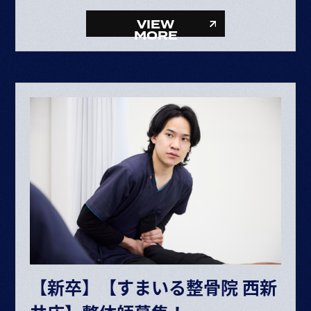
給与内訳
・基本給 193,072～385,264円
VIEW
・固定残業代 34,281円～68,406円（25時間）
MORE
・資格手当 10,000円
整体師▶月給 227,353円〜453,670円
給与内訳
・基本給 193,072～385,264円
・固定残業代 34,281円～68,406円（25時間）
ボーナス・賞与（業績に応じて年2回）
昇給 半年に1回査定
※給与は経験や能力により決定
※試用期間6ヶ月（期間中の条件変更なし）
※固定残業時間を超えた場合は超過分別途支給
【新卒】【すまいる整骨院 西新
交通費規定支給