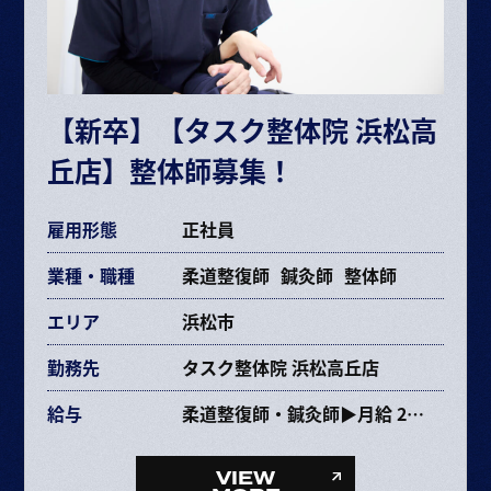
昇給 半年に1回査定
※給与は経験や能力により決定
※試用期間6ヶ月（期間中の条件変更なし）
※固定残業時間を超えた場合は超過分別途支給
【新卒】【タスク整体院 浜松高
交通費規定支給
丘店】整体師募集！
各種手当あり
雇用形態
正社員
業種・職種
柔道整復師
鍼灸師
整体師
エリア
浜松市
勤務先
タスク整体院 浜松高丘店
給与
柔道整復師・鍼灸師▶月給 237,353円〜463,670円
給与内訳
・基本給 193,072～385,264円
VIEW