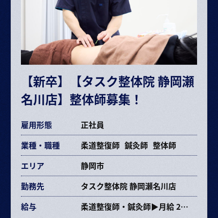
ボーナス・賞与（業績に応じて年2回）
昇給 半年に1回査定
※給与は経験や能力により決定
※試用期間6ヶ月（期間中の条件変更なし）
※固定残業時間を超えた場合は超過分別途支給
【新卒】【タスク整体院 静岡瀬
交通費規定支給
名川店】整体師募集！
各種手当あり
雇用形態
正社員
業種・職種
柔道整復師
鍼灸師
整体師
エリア
静岡市
勤務先
タスク整体院 静岡瀬名川店
給与
柔道整復師・鍼灸師▶月給 237,353円〜463,670円