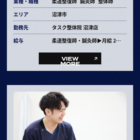
業種・職種
柔道整復師
鍼灸師
整体師
エリア
沼津市
勤務先
タスク整体院 沼津店
給与
柔道整復師・鍼灸師▶月給 237,353円〜463,670円
給与内訳
・基本給 193,072～385,264円
VIEW
・固定残業代 34,281円～68,406円（25時間）
MORE
・資格手当 10,000円
整体師▶月給 227,353円〜453,670円
給与内訳
・基本給 193,072～385,264円
・固定残業代 34,281円～68,406円（25時間）
ボーナス・賞与（業績に応じて年2回）