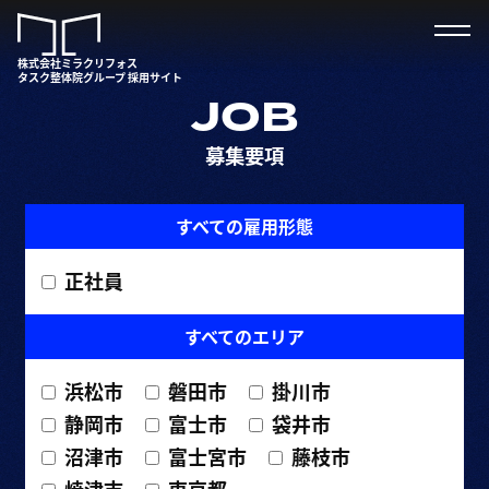
株式会社ミラクリフォス
タスク整体院グループ 採用サイト
JOB
募集要項
すべての雇用形態
正社員
すべてのエリア
浜松市
磐田市
掛川市
静岡市
富士市
袋井市
沼津市
富士宮市
藤枝市