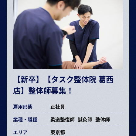
・基本給 193,072～385,264円
・固定残業代 34,281円～68,406円（25時間）
ボーナス・賞与（業績に応じて年2回）
昇給 半年に1回査定
※給与は経験や能力により決定
※試用期間6ヶ月（期間中の条件変更なし）
※固定残業時間を超えた場合は超過分別途支給
【新卒】【タスク整体院 葛西
交通費規定支給
店】整体師募集！
各種手当あり
雇用形態
正社員
業種・職種
柔道整復師
鍼灸師
整体師
エリア
東京都