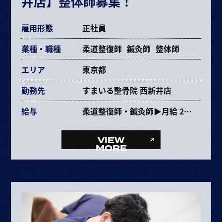
井店】整体師募集！
各種手当あり
雇用形態
正社員
業種・職種
柔道整復師
鍼灸師
整体師
エリア
東京都
勤務先
すまいる整骨院 西新井店
給与
柔道整復師・鍼灸師▶月給 264,089円〜463,670円
給与内訳
・基本給 215,776～385,264円
VIEW
・固定残業代 38,313円～68,406円（25時間）
MORE
・資格手当 10,000円
整体師▶月給 254,089円〜453,670円
給与内訳
・基本給 215,776～385,264円