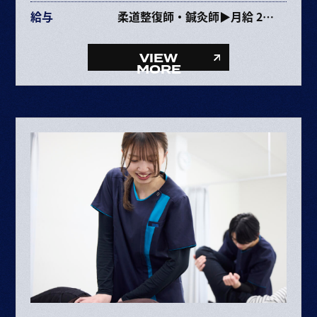
給与
柔道整復師・鍼灸師▶月給 237,353円〜463,670円
給与内訳
・基本給 193,072～385,264円
VIEW
・固定残業代 34,281円～68,406円（25時間）
MORE
・資格手当 10,000円
整体師▶月給 227,353円〜453,670円
給与内訳
・基本給 193,072～385,264円
・固定残業代 34,281円～68,406円（25時間）
ボーナス・賞与（業績に応じて年2回）
昇給 半年に1回査定
※給与は経験や能力により決定
※試用期間6ヶ月（期間中の条件変更なし）
※固定残業時間を超えた場合は超過分別途支給