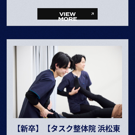
給与内訳
・基本給 193,072～385,264円
VIEW
・固定残業代 34,281円～68,406円（25時間）
MORE
・資格手当 10,000円
整体師▶月給 227,353円〜453,670円
給与内訳
・基本給 193,072～385,264円
・固定残業代 34,281円～68,406円（25時間）
ボーナス・賞与（業績に応じて年2回）
昇給 半年に1回査定
※給与は経験や能力により決定
※試用期間6ヶ月（期間中の条件変更なし）
※固定残業時間を超えた場合は超過分別途支給
【新卒】【タスク整体院 浜松東
交通費規定支給