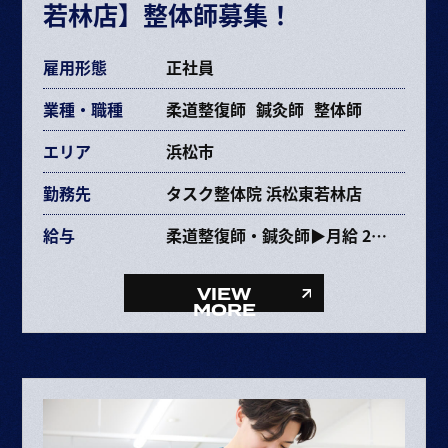
若林店】整体師募集！
各種手当あり
雇用形態
正社員
業種・職種
柔道整復師
鍼灸師
整体師
エリア
浜松市
勤務先
タスク整体院 浜松東若林店
給与
柔道整復師・鍼灸師▶月給 237,353円〜463,670円
給与内訳
・基本給 193,072～385,264円
VIEW
・固定残業代 34,281円～68,406円（25時間）
MORE
・資格手当 10,000円
整体師▶月給 227,353円〜453,670円
給与内訳
・基本給 193,072～385,264円