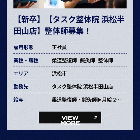
交通費規定支給

【新卒】【タスク整体院 浜松半
各種手当あり
田山店】整体師募集！
雇用形態
正社員
業種・職種
柔道整復師
鍼灸師
整体師
エリア
浜松市
勤務先
タスク整体院 浜松半田山店
給与
柔道整復師・鍼灸師▶月給 237,353円〜463,670円
給与内訳
・基本給 193,072～385,264円
VIEW
・固定残業代 34,281円～68,406円（25時間）
MORE
・資格手当 10,000円