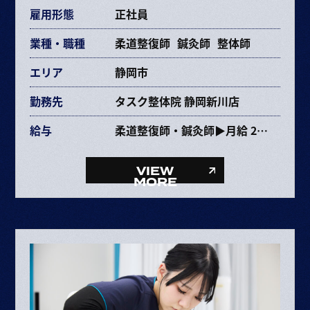
雇用形態
正社員
業種・職種
柔道整復師
鍼灸師
整体師
エリア
静岡市
勤務先
タスク整体院 静岡新川店
給与
柔道整復師・鍼灸師▶月給 237,353円〜463,670円
給与内訳
・基本給 193,072～385,264円
VIEW
・固定残業代 34,281円～68,406円（25時間）
MORE
・資格手当 10,000円
整体師▶月給 227,353円〜453,670円
給与内訳
・基本給 193,072～385,264円
・固定残業代 34,281円～68,406円（25時間）