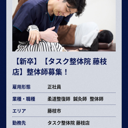
・固定残業代 38,313円～68,406円（25時間）
ボーナス・賞与（業績に応じて年2回）
昇給 半年に1回査定
※給与は経験や能力により決定
※試用期間6ヶ月（期間中の条件変更なし）
※固定残業時間を超えた場合は超過分別途支給
【新卒】【タスク整体院 藤枝
交通費規定支給
店】整体師募集！
各種手当あり
雇用形態
正社員
業種・職種
柔道整復師
鍼灸師
整体師
エリア
藤枝市
勤務先
タスク整体院 藤枝店